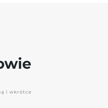
owie
ną i wkrótce