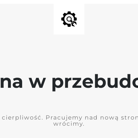
ona w przebud
 cierpliwość. Pracujemy nad nową stro
wrócimy.