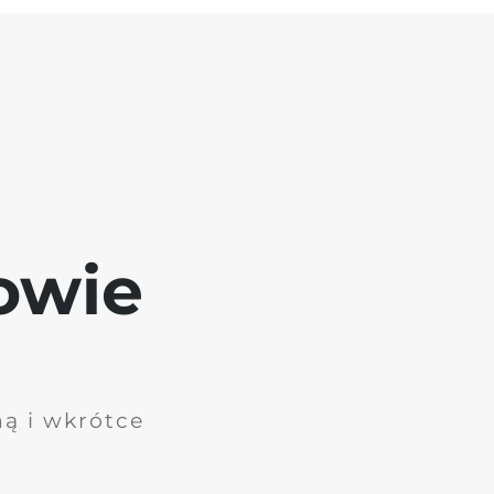
owie
ną i wkrótce