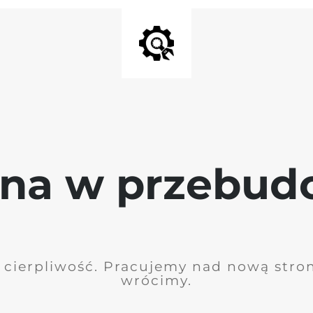
ona w przebud
 cierpliwość. Pracujemy nad nową stro
wrócimy.