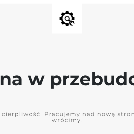
ona w przebud
 cierpliwość. Pracujemy nad nową stro
wrócimy.