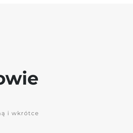
owie
ną i wkrótce